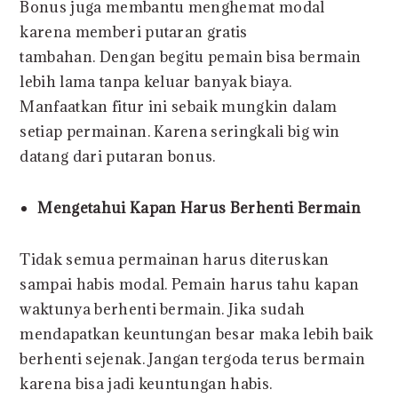
Bonus juga membantu menghemat modal
karena memberi putaran gratis
tambahan.
Dengan begitu pemain bisa bermain
lebih lama tanpa keluar banyak biaya.
Manfaatkan fitur ini sebaik mungkin dalam
setiap permainan. Karena seringkali big win
datang dari putaran bonus.
Mengetahui Kapan Harus Berhenti Bermain
Tidak semua permainan harus diteruskan
sampai habis modal. Pemain harus tahu kapan
waktunya berhenti bermain. Jika sudah
mendapatkan keuntungan besar maka lebih baik
berhenti sejenak. Jangan tergoda terus bermain
karena bisa jadi keuntungan habis.