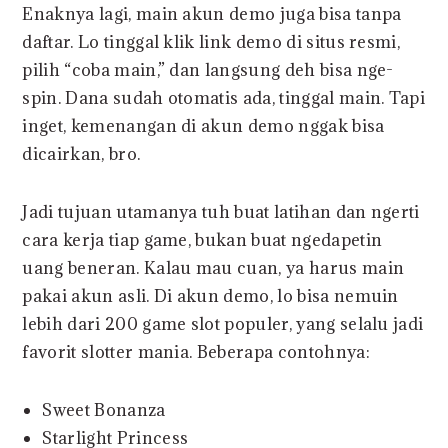
Enaknya lagi, main akun demo juga bisa tanpa
daftar. Lo tinggal klik link demo di situs resmi,
pilih “coba main,” dan langsung deh bisa nge-
spin. Dana sudah otomatis ada, tinggal main. Tapi
inget, kemenangan di akun demo nggak bisa
dicairkan, bro.
Jadi tujuan utamanya tuh buat latihan dan ngerti
cara kerja tiap game, bukan buat ngedapetin
uang beneran. Kalau mau cuan, ya harus main
pakai akun asli.
Di akun demo, lo bisa nemuin
lebih dari 200 game slot populer, yang selalu jadi
favorit slotter mania. Beberapa contohnya:
Sweet Bonanza
Starlight Princess