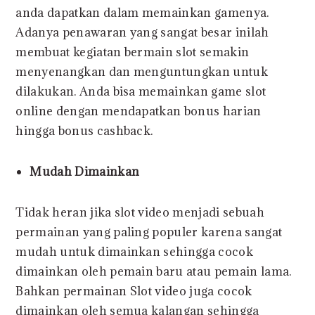
anda dapatkan dalam memainkan gamenya.
Adanya penawaran yang sangat besar inilah
membuat kegiatan bermain slot semakin
menyenangkan dan menguntungkan untuk
dilakukan. Anda bisa memainkan game slot
online dengan mendapatkan bonus harian
hingga bonus cashback.
Mudah Dimainkan
Tidak heran jika slot video menjadi sebuah
permainan yang paling populer karena sangat
mudah untuk dimainkan sehingga cocok
dimainkan oleh pemain baru atau pemain lama.
Bahkan permainan Slot video juga cocok
dimainkan oleh semua kalangan sehingga