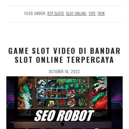
FILED UNDER:
RTP SLOTS
,
SLOT ONLINE
,
TIPS
,
TRIK
GAME SLOT VIDEO DI BANDAR
SLOT ONLINE TERPERCAYA
OCTOBER 18, 2022