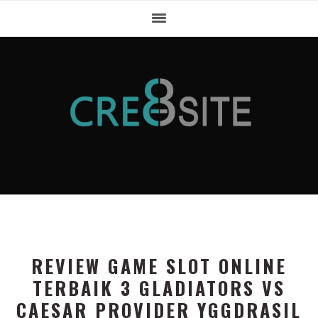
Skip
Skip
Skip
to
to
to
primary
main
primary
navigation
content
sidebar
REVIEW GAME SLOT ONLINE
TERBAIK 3 GLADIATORS VS
CAESAR PROVIDER YGGDRASIL