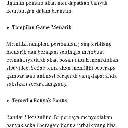
dijamin pemain akan mendapatkan banyak
keuntungan dalam bermain.
Tampilan Game Menarik
Memiliki tampilan permainan yang terbilang
menarik dan beragam sehingga membuat
pemainnya tidak akan bosan untuk memainkan
slot video. Setiap tema akan memiliki beberapa
gambar atau animasi bergerak yang dapat anda
saksikan secara langsung.
Tersedia Banyak Bonus
Bandar Slot Online Terpercaya menyediakan
banyak sekali beragam bonus terbaik yang bisa