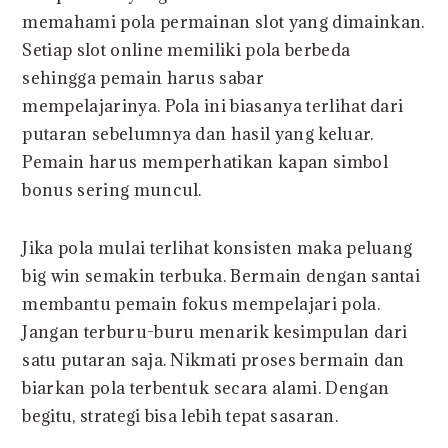
memahami pola permainan slot yang dimainkan.
Setiap slot online memiliki pola berbeda
sehingga pemain harus sabar
mempelajarinya.
Pola ini biasanya terlihat dari
putaran sebelumnya dan hasil yang keluar.
Pemain harus memperhatikan kapan simbol
bonus sering muncul.
Jika pola mulai terlihat konsisten maka peluang
big win semakin terbuka.
Bermain dengan santai
membantu pemain fokus mempelajari pola.
Jangan terburu-buru menarik kesimpulan dari
satu putaran saja. Nikmati proses bermain dan
biarkan pola terbentuk secara alami. Dengan
begitu, strategi bisa lebih tepat sasaran.