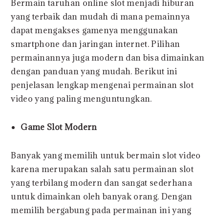
Bermain taruhan online slot menjadi hiburan
yang terbaik dan mudah di mana pemainnya
dapat mengakses gamenya menggunakan
smartphone dan jaringan internet. Pilihan
permainannya juga modern dan bisa dimainkan
dengan panduan yang mudah. Berikut ini
penjelasan lengkap mengenai permainan slot
video yang paling menguntungkan.
Game Slot Modern
Banyak yang memilih untuk bermain slot video
karena merupakan salah satu permainan slot
yang terbilang modern dan sangat sederhana
untuk dimainkan oleh banyak orang. Dengan
memilih bergabung pada permainan ini yang