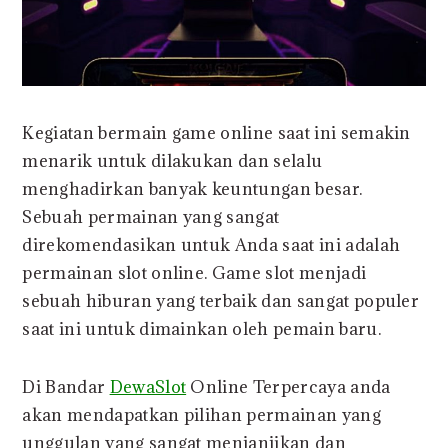
Kegiatan bermain game online saat ini semakin
menarik untuk dilakukan dan selalu
menghadirkan banyak keuntungan besar.
Sebuah permainan yang sangat
direkomendasikan untuk Anda saat ini adalah
permainan slot online. Game slot menjadi
sebuah hiburan yang terbaik dan sangat populer
saat ini untuk dimainkan oleh pemain baru.
Di Bandar
DewaSlot
Online Terpercaya anda
akan mendapatkan pilihan permainan yang
unggulan yang sangat menjanjikan dan