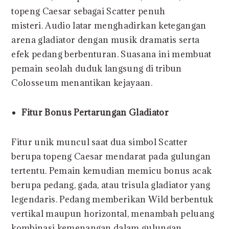
topeng Caesar sebagai Scatter penuh
misteri.
Audio latar menghadirkan ketegangan
arena gladiator dengan musik dramatis serta
efek pedang berbenturan. Suasana ini membuat
pemain seolah duduk langsung di tribun
Colosseum menantikan kejayaan.
Fitur Bonus Pertarungan Gladiator
Fitur unik muncul saat dua simbol Scatter
berupa topeng Caesar mendarat pada gulungan
tertentu. Pemain kemudian memicu bonus acak
berupa pedang, gada, atau trisula gladiator yang
legendaris.
Pedang memberikan Wild berbentuk
vertikal maupun horizontal, menambah peluang
kombinasi kemenangan dalam gulungan.