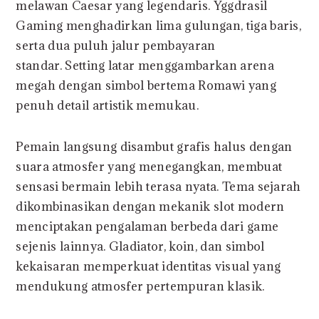
melawan Caesar yang legendaris. Yggdrasil
Gaming menghadirkan lima gulungan, tiga baris,
serta dua puluh jalur pembayaran
standar.
Setting latar menggambarkan arena
megah dengan simbol bertema Romawi yang
penuh detail artistik memukau.
Pemain langsung disambut grafis halus dengan
suara atmosfer yang menegangkan, membuat
sensasi bermain lebih terasa nyata.
Tema sejarah
dikombinasikan dengan mekanik slot modern
menciptakan pengalaman berbeda dari game
sejenis lainnya. Gladiator, koin, dan simbol
kekaisaran memperkuat identitas visual yang
mendukung atmosfer pertempuran klasik.