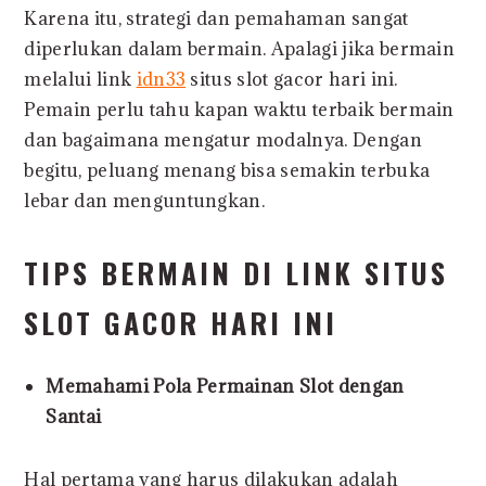
Karena itu, strategi dan pemahaman sangat
diperlukan dalam bermain. Apalagi jika bermain
melalui link
idn33
situs slot gacor hari ini.
Pemain perlu tahu kapan waktu terbaik bermain
dan bagaimana mengatur modalnya. Dengan
begitu, peluang menang bisa semakin terbuka
lebar dan menguntungkan.
TIPS BERMAIN DI LINK SITUS
SLOT GACOR HARI INI
Memahami Pola Permainan Slot dengan
Santai
Hal pertama yang harus dilakukan adalah