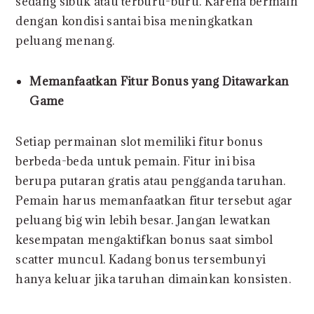
sedang sibuk atau terburu-buru. Karena bermain
dengan kondisi santai bisa meningkatkan
peluang menang.
Memanfaatkan Fitur Bonus yang Ditawarkan
Game
Setiap permainan slot memiliki fitur bonus
berbeda-beda untuk pemain. Fitur ini bisa
berupa putaran gratis atau pengganda taruhan.
Pemain harus memanfaatkan fitur tersebut agar
peluang big win lebih besar.
Jangan lewatkan
kesempatan mengaktifkan bonus saat simbol
scatter muncul. Kadang bonus tersembunyi
hanya keluar jika taruhan dimainkan konsisten.