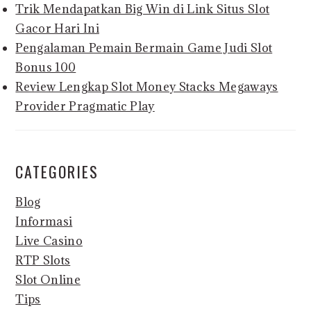
Trik Mendapatkan Big Win di Link Situs Slot
Gacor Hari Ini
Pengalaman Pemain Bermain Game Judi Slot
Bonus 100
Review Lengkap Slot Money Stacks Megaways
Provider Pragmatic Play
CATEGORIES
Blog
Informasi
Live Casino
RTP Slots
Slot Online
Tips