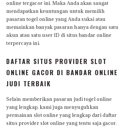
online tergacor ini.
Maka Anda akan sangat
mendapatkan keuntungan untuk memilih
pasaran togel online yang Anda sukai atau
memainkan banyak pasaran hanya dengan satu
akun atau satu user ID di situs bandar online
terpercaya ini.
DAFTAR SITUS PROVIDER SLOT
ONLINE GACOR DI BANDAR ONLINE
JUDI TERBAIK
Selain memberikan pasaran judi togel online
yang lengkap, kami juga menyuguhkan
permainan slot online yang lengkap dari daftar
situs provider slot online yang tentu saja gacor.