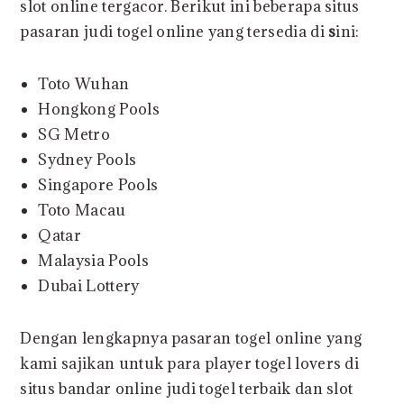
slot online tergacor.
Berikut ini beberapa situs
pasaran judi togel online yang tersedia di
s
ini:
Toto Wuhan
Hongkong Pools
SG Metro
Sydney Pools
Singapore Pools
Toto Macau
Qatar
Malaysia Pools
Dubai Lottery
Dengan lengkapnya pasaran togel online yang
kami sajikan untuk para player togel lovers di
situs bandar online judi togel terbaik dan slot