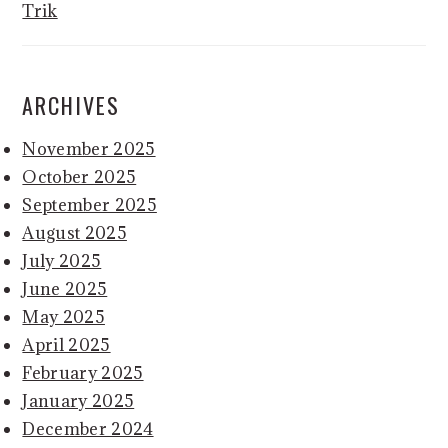
Trik
ARCHIVES
November 2025
October 2025
September 2025
August 2025
July 2025
June 2025
May 2025
April 2025
February 2025
January 2025
December 2024