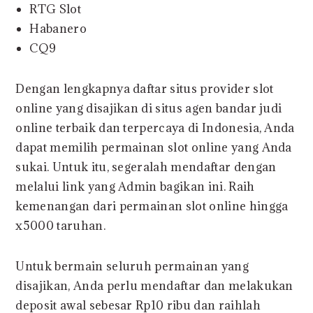
RTG Slot
Habanero
CQ9
Dengan lengkapnya daftar situs provider slot
online yang disajikan di situs agen bandar judi
online terbaik dan terpercaya di Indonesia, Anda
dapat memilih permainan slot online yang Anda
sukai.
Untuk itu, segeralah mendaftar dengan
melalui link
yang Admin bagikan ini. Raih
kemenangan dari permainan slot online hingga
x5000 taruhan.
Untuk bermain seluruh permainan yang
disajikan, Anda perlu mendaftar dan melakukan
deposit awal sebesar Rp10 ribu dan raihlah