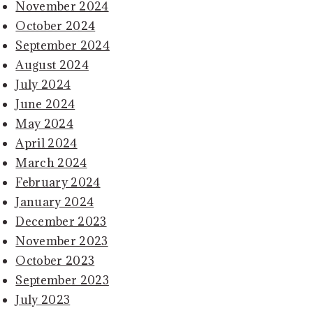
November 2024
October 2024
September 2024
August 2024
July 2024
June 2024
May 2024
April 2024
March 2024
February 2024
January 2024
December 2023
November 2023
October 2023
September 2023
July 2023