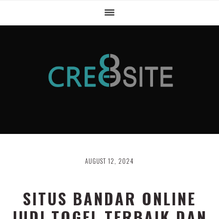
Skip
Skip
Skip
to
to
to
primary
main
primary
navigation
content
sidebar
AUGUST 12, 2024
SITUS BANDAR ONLINE
JUDI TOGEL TERBAIK DAN