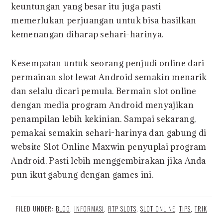
keuntungan yang besar itu juga pasti
memerlukan perjuangan untuk bisa hasilkan
kemenangan diharap sehari-harinya.
Kesempatan untuk seorang penjudi online dari
permainan slot lewat Android semakin menarik
dan selalu dicari pemula. Bermain slot online
dengan media program Android menyajikan
penampilan lebih kekinian. Sampai sekarang,
pemakai semakin sehari-harinya dan gabung di
website Slot Online Maxwin penyuplai program
Android. Pasti lebih menggembirakan jika Anda
pun ikut gabung dengan games ini.
FILED UNDER:
BLOG
,
INFORMASI
,
RTP SLOTS
,
SLOT ONLINE
,
TIPS
,
TRIK