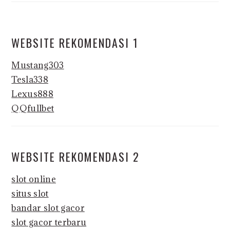
PRIMARY
WEBSITE REKOMENDASI 1
SIDEBAR
Mustang303
Tesla338
Lexus888
QQfullbet
WEBSITE REKOMENDASI 2
slot online
situs slot
bandar slot gacor
slot gacor terbaru