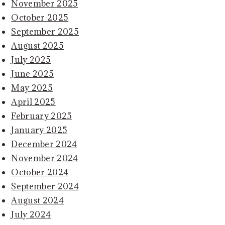
November 2025
October 2025
September 2025
August 2025
July 2025
June 2025
May 2025
April 2025
February 2025
January 2025
December 2024
November 2024
October 2024
September 2024
August 2024
July 2024