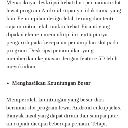
Menariknya, deskripsi hebat dari permainan slot
lewat program Android rupanya tidak sama yang
lain. Penampilan design lebih terang dan tentu
saja monitor telah makin hebat. Piranti yang
dipakai elemen mencukupi itu tentu punya
pengaruh pada kecepatan penampilan slot pada
program. Deskripsi penampilan yang
memberikan kepuasan dengan feature 5D lebih
meyakinkan.
Menghasilkan Keuntungan Besar
Memperoleh keuntungan yang besar dari
bermain slot program lewat Android cukup jelas.
Banyak hasil yang dapat diraih dan sampai juta-
an rupiah dicapai beberapa pemain. Tetapi,