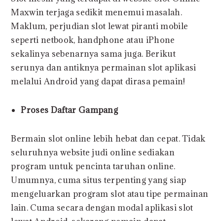
Maxwin terjaga sedikit menemui masalah.
Maklum, perjudian slot lewat piranti mobile
seperti netbook, handphone atau iPhone
sekalinya sebenarnya sama juga. Berikut
serunya dan antiknya permainan slot aplikasi
melalui Android yang dapat dirasa pemain!
Proses Daftar Gampang
Bermain slot online lebih hebat dan cepat. Tidak
seluruhnya website judi online sediakan
program untuk pencinta taruhan online.
Umumnya, cuma situs terpenting yang siap
mengeluarkan program slot atau tipe permainan
lain. Cuma secara dengan modal aplikasi slot