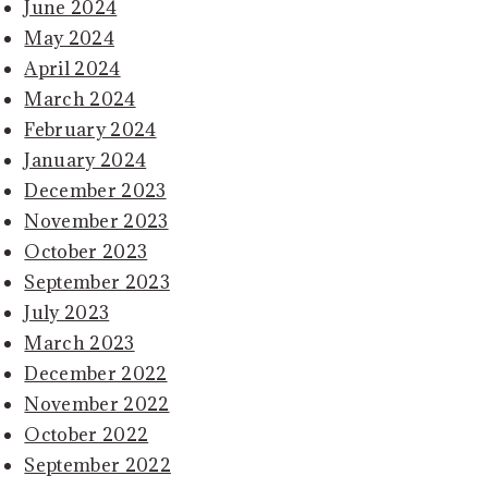
June 2024
May 2024
April 2024
March 2024
February 2024
January 2024
December 2023
November 2023
October 2023
September 2023
July 2023
March 2023
December 2022
November 2022
October 2022
September 2022