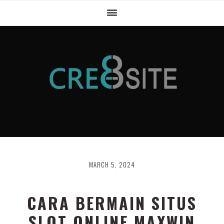
Skip
Skip
Skip
to
to
to
primary
main
primary
navigation
content
sidebar
MARCH 5, 2024
CARA BERMAIN SITUS
SLOT ONLINE MAXWIN