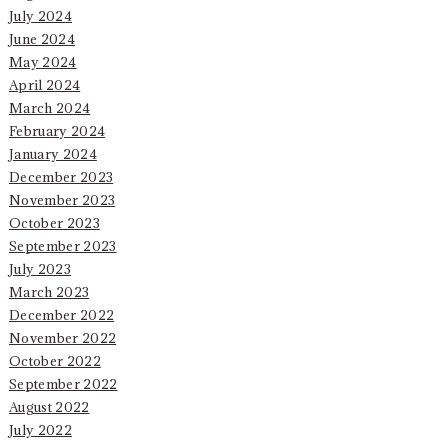
July 2024
June 2024
May 2024
April 2024
March 2024
February 2024
January 2024
December 2023
November 2023
October 2023
September 2023
July 2023
March 2023
December 2022
November 2022
October 2022
September 2022
August 2022
July 2022