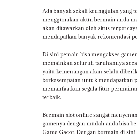
Ada banyak sekali keunggulan yang te
menggunakan akun bermain anda mak
akan ditawarkan oleh situs terperca
mendapatkan banyak rekomendasi p
Di sini pemain bisa mengakses game
memainkan seluruh taruhannya secar
yaitu kemenangan akan selalu diber
berkesempatan untuk mendapatkan p
memanfaatkan segala fitur permaina
terbaik.
Bermain slot online sangat menyena
gamenya dengan mudah anda bisa berg
Game Gacor. Dengan bermain di sini