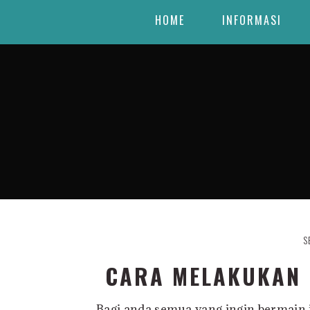
Skip
Skip
Skip
HOME
INFORMASI
to
to
to
primary
main
primary
navigation
content
sidebar
S
CARA MELAKUKAN 
Bagi anda semua yang ingin bermain j