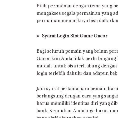
Pilih permainan dengan tema yang be
mengakses segala permainan yang ad
permainan menariknya bisa daftarkan 
Syarat Login Slot Game Gacor
Bagi seluruh pemain yang belum pe
Gacor kini Anda tidak perlu bingung
mudah untuk bisa terhubung dengan 
login terlebih dahulu dan adapun beb
Jadi syarat pertama para pemain har
berlangsung dengan cara yang sanga
harus memiliki identitas diri yang 
bank. Kemudian Anda juga harus mem