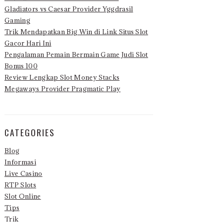
Gladiators vs Caesar Provider Yggdrasil
Gaming
Trik Mendapatkan Big Win di Link Situs Slot
Gacor Hari Ini
Pengalaman Pemain Bermain Game Judi Slot
Bonus 100
Review Lengkap Slot Money Stacks
Megaways Provider Pragmatic Play
CATEGORIES
Blog
Informasi
Live Casino
RTP Slots
Slot Online
Tips
Trik