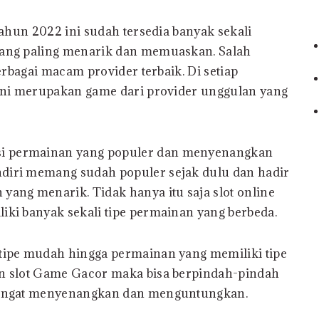
tahun 2022 ini sudah tersedia banyak sekali
yang paling menarik dan memuaskan. Salah
berbagai macam provider terbaik. Di setiap
sini merupakan game dari provider unggulan yang
i permainan yang populer dan menyenangkan
diri memang sudah populer sejak dulu dan hadir
ang menarik. Tidak hanya itu saja slot online
iki banyak sekali tipe permainan yang berbeda.
tipe mudah hingga permainan yang memiliki tipe
in slot Game Gacor maka bisa berpindah-pindah
 sangat menyenangkan dan menguntungkan.