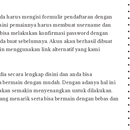
nda harus mengisi formulir pendaftaran dengan
 Di sini pemainnya harus membuat username dan
 bisa melakukan konfirmasi password dengan
a buat sebelumnya. Akun akan berhasil dibuat
in menggunakan link alternatif yang kami
ia secara lengkap disini dan anda bisa
 bermain dengan mudah. Dengan adanya hal ini
 akan semakin menyenangkan untuk dilakukan.
ng menarik serta bisa bermain dengan bebas dan