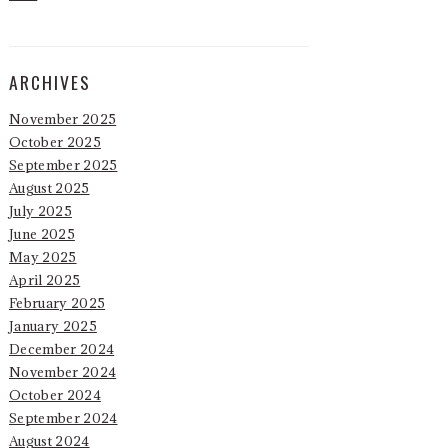
ARCHIVES
November 2025
October 2025
September 2025
August 2025
July 2025
June 2025
May 2025
April 2025
February 2025
January 2025
December 2024
November 2024
October 2024
September 2024
August 2024