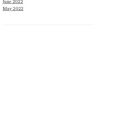
June 2022
May 2022