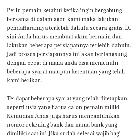
Perlu pemain ketahui ketika ingin bergabung
bersama di dalam agen kami maka lakukan
pendaftarannya terlebih dahulu secara gratis. Di
sini Anda harus membuat akun bermain dan
lakukan beberapa persiapannya terlebih dahulu.
Jadi proses persiapannya ini akan berlangsung
dengan cepat di mana anda bisa memenuhi
beberapa syarat maupun ketentuan yang telah
kami berikan.
Terdapat beberapa syarat yang telah ditetapkan
seperti usia yang harus calon pemain miliki.
Kemudian Anda juga harus mencantumkan
nomor rekening bank dan nama bank yang
dimiliki saat ini. Jika sudah selesai wajib bagi