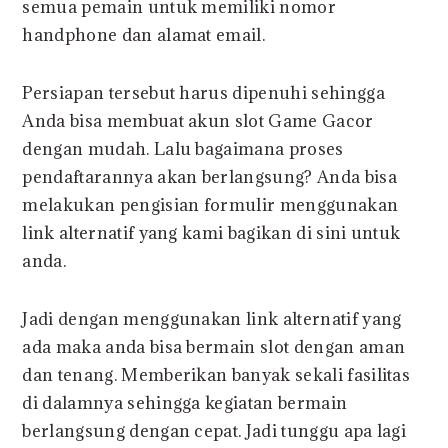
semua pemain untuk memiliki nomor
handphone dan alamat email.
Persiapan tersebut harus dipenuhi sehingga
Anda bisa membuat akun slot Game Gacor
dengan mudah. Lalu bagaimana proses
pendaftarannya akan berlangsung? Anda bisa
melakukan pengisian formulir menggunakan
link alternatif yang kami bagikan di sini untuk
anda.
Jadi dengan menggunakan link alternatif yang
ada maka anda bisa bermain slot dengan aman
dan tenang. Memberikan banyak sekali fasilitas
di dalamnya sehingga kegiatan bermain
berlangsung dengan cepat. Jadi tunggu apa lagi