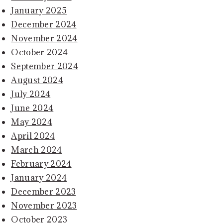
January 2025
December 2024
November 2024
October 2024
September 2024
August 2024
July 2024
June 2024
May 2024
April 2024
March 2024
February 2024
January 2024
December 2023
November 2023
October 2023