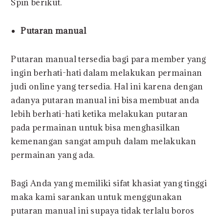
Spin berikut.
Putaran manual
Putaran manual tersedia bagi para member yang
ingin berhati-hati dalam melakukan permainan
judi online yang tersedia. Hal ini karena dengan
adanya putaran manual ini bisa membuat anda
lebih berhati-hati ketika melakukan putaran
pada permainan untuk bisa menghasilkan
kemenangan sangat ampuh dalam melakukan
permainan yang ada.
Bagi Anda yang memiliki sifat khasiat yang tinggi
maka kami sarankan untuk menggunakan
putaran manual ini supaya tidak terlalu boros