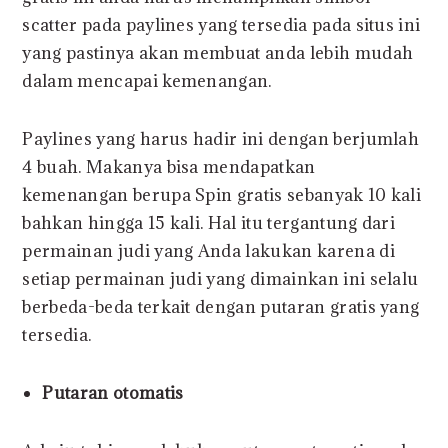
scatter pada paylines yang tersedia pada situs ini
yang pastinya akan membuat anda lebih mudah
dalam mencapai kemenangan.
Paylines yang harus hadir ini dengan berjumlah
4 buah. Makanya bisa mendapatkan
kemenangan berupa Spin gratis sebanyak 10 kali
bahkan hingga 15 kali. Hal itu tergantung dari
permainan judi yang Anda lakukan karena di
setiap permainan judi yang dimainkan ini selalu
berbeda-beda terkait dengan putaran gratis yang
tersedia.
Putaran otomatis