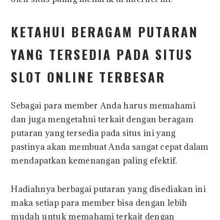
KETAHUI BERAGAM PUTARAN
YANG TERSEDIA PADA SITUS
SLOT ONLINE TERBESAR
Sebagai para member Anda harus memahami
dan juga mengetahui terkait dengan beragam
putaran yang tersedia pada situs ini yang
pastinya akan membuat Anda sangat cepat dalam
mendapatkan kemenangan paling efektif.
Hadiahnya berbagai putaran yang disediakan ini
maka setiap para member bisa dengan lebih
mudah untuk memahami terkait dengan