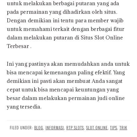
untuk melakukan berbagai putaran yang ada
pada permainan yang dihadirkan oleh situs.
Dengan demikian ini tentu para member wajib
untuk memahami terkait dengan berbagai fitur
dalam melakukan putaran di Situs Slot Online
Terbesar .
Ini yang pastinya akan memudahkan anda untuk
bisa mencapai kemenangan paling efektif. Yang
demikian ini pasti akan membuat Anda sangat
cepat untuk bisa mencapai keuntungan yang
besar dalam melakukan permainan judi online
yang tersedia.
FILED UNDER:
BLOG
,
INFORMASI
,
RTP SLOTS
,
SLOT ONLINE
,
TIPS
,
TRIK