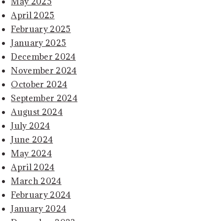
May 2025
April 2025
February 2025
January 2025
December 2024
November 2024
October 2024
September 2024
August 2024
July 2024
June 2024
May 2024
April 2024
March 2024
February 2024
January 2024