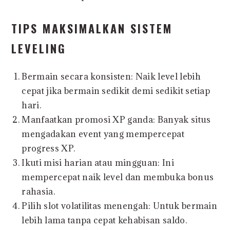
TIPS MAKSIMALKAN SISTEM
LEVELING
Bermain secara konsisten: Naik level lebih
cepat jika bermain sedikit demi sedikit setiap
hari.
Manfaatkan promosi XP ganda: Banyak situs
mengadakan event yang mempercepat
progress XP.
Ikuti misi harian atau mingguan: Ini
mempercepat naik level dan membuka bonus
rahasia.
Pilih slot volatilitas menengah: Untuk bermain
lebih lama tanpa cepat kehabisan saldo.