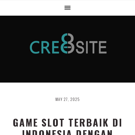
Skip
Skip
Skip
to
to
to
primary
main
primary
navigation
content
sidebar
MAY 27, 2025
GAME SLOT TERBAIK DI
INDONESIA DENGAN