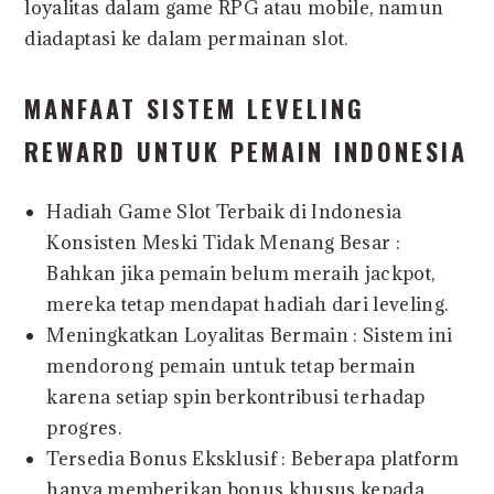
loyalitas dalam game RPG atau mobile, namun
diadaptasi ke dalam permainan slot.
MANFAAT SISTEM LEVELING
REWARD UNTUK PEMAIN INDONESIA
Hadiah Game Slot Terbaik di Indonesia
Konsisten Meski Tidak Menang Besar :
Bahkan jika pemain belum meraih jackpot,
mereka tetap mendapat hadiah dari leveling.
Meningkatkan Loyalitas Bermain : Sistem ini
mendorong pemain untuk tetap bermain
karena setiap spin berkontribusi terhadap
progres.
Tersedia Bonus Eksklusif : Beberapa platform
hanya memberikan bonus khusus kepada