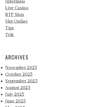
Informasi
Live Casino
RTP Slots
Slot Online
Tips
Trik
ARCHIVES
November 2025
October 2025
September 2025
August 2025
July 2025
June 2025