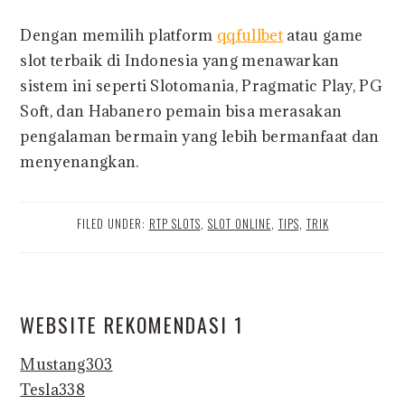
Dengan memilih platform
qqfullbet
atau game
slot terbaik di Indonesia yang menawarkan
sistem ini seperti Slotomania, Pragmatic Play, PG
Soft, dan Habanero pemain bisa merasakan
pengalaman bermain yang lebih bermanfaat dan
menyenangkan.
FILED UNDER:
RTP SLOTS
,
SLOT ONLINE
,
TIPS
,
TRIK
PRIMARY
WEBSITE REKOMENDASI 1
SIDEBAR
Mustang303
Tesla338