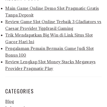
Main Game Online Demo Slot Pragmatic Gratis
Tanpa Deposit
Review Game Slot Online Terbaik 3 Gladiators vs
Caesar Provider Yggdrasil Gaming
Trik Mendapatkan Big Win di Link Situs Slot
Gacor Hari Ini
Pengalaman Pemain Bermain Game Judi Slot
Bonus 100
Review Lengkap Slot Money Stacks Megaways
Provider Pragmatic Play
CATEGORIES
Blog