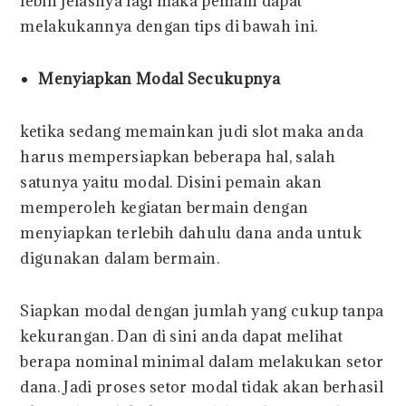
lebih jelasnya lagi maka pemain dapat
melakukannya dengan tips di bawah ini.
Menyiapkan Modal Secukupnya
ketika sedang memainkan judi slot maka anda
harus mempersiapkan beberapa hal, salah
satunya yaitu modal. Disini pemain akan
memperoleh kegiatan bermain dengan
menyiapkan terlebih dahulu dana anda untuk
digunakan dalam bermain.
Siapkan modal dengan jumlah yang cukup tanpa
kekurangan. Dan di sini anda dapat melihat
berapa nominal minimal dalam melakukan setor
dana. Jadi proses setor modal tidak akan berhasil