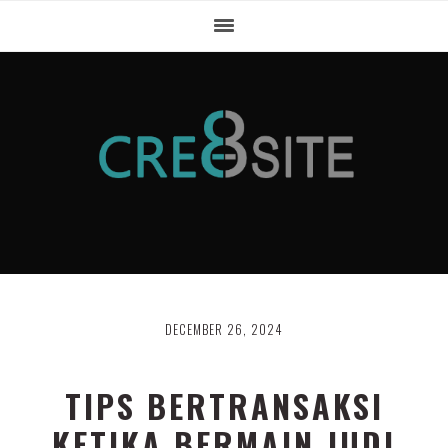
Skip
Skip
Skip
to
to
to
primary
main
primary
navigation
content
sidebar
DECEMBER 26, 2024
TIPS BERTRANSAKSI
KETIKA BERMAIN JUDI