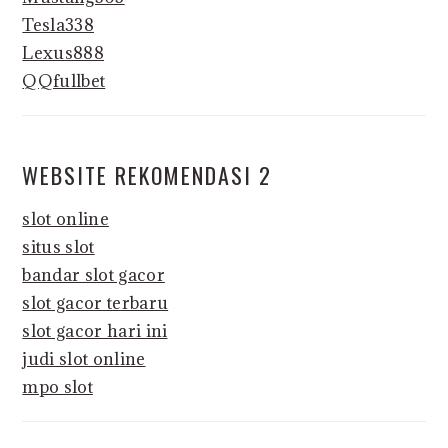
Tesla338
Lexus888
QQfullbet
WEBSITE REKOMENDASI 2
slot online
situs slot
bandar slot gacor
slot gacor terbaru
slot gacor hari ini
judi slot online
mpo slot