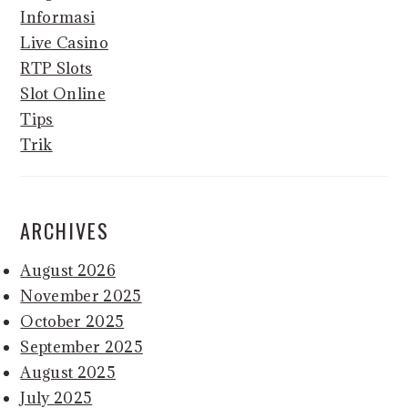
Informasi
Live Casino
RTP Slots
Slot Online
Tips
Trik
ARCHIVES
August 2026
November 2025
October 2025
September 2025
August 2025
July 2025