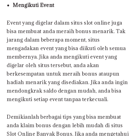
Mengikuti Event
Event yang digelar dalam situs slot online juga
bisa membuat anda meraih bonus menarik. Tak
jarang dalam beberapa moment, situs
mengadakan event yang bisa diikuti oleh semua
membernya. Jika anda mengikuti event yang
digelar oleh situs tersebut, anda akan
berkesempatan untuk meraih bonus ataupun
hadiah menarik yang disediakan. Jika anda ingin
mendongkrak saldo dengan mudah, anda bisa
mengikuti setiap event tanpaa terkecuali.
Demikianlah berbagai tips yang bisa membuat
anda klaim bonus dengan lebih mudah di situs
Slot Online Banyak Bonus. Jika anda mengetahui