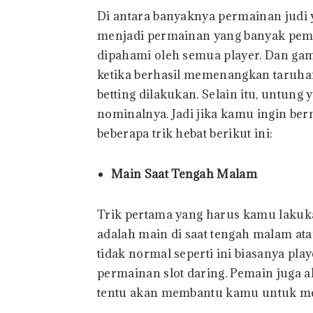
Di antara banyaknya permainan judi y
menjadi permainan yang banyak pemi
dipahami oleh semua player. Dan gam
ketika berhasil memenangkan taruhan
betting dilakukan. Selain itu, untung
nominalnya. Jadi jika kamu ingin be
beberapa trik hebat berikut ini:
Main Saat Tengah Malam
Trik pertama yang harus kamu lakuk
adalah main di saat tengah malam ata
tidak normal seperti ini biasanya pl
permainan slot daring. Pemain juga a
tentu akan membantu kamu untuk m