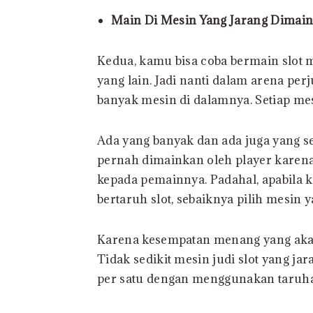
Main Di Mesin Yang Jarang Dimai
Kedua, kamu bisa coba bermain slot 
yang lain. Jadi nanti dalam arena pe
banyak mesin di dalamnya. Setiap me
Ada yang banyak dan ada juga yang se
pernah dimainkan oleh player karen
kepada pemainnya. Padahal, apabila
bertaruh slot, sebaiknya pilih mesin ya
Karena kesempatan menang yang akan 
Tidak sedikit mesin judi slot yang ja
per satu dengan menggunakan taruha