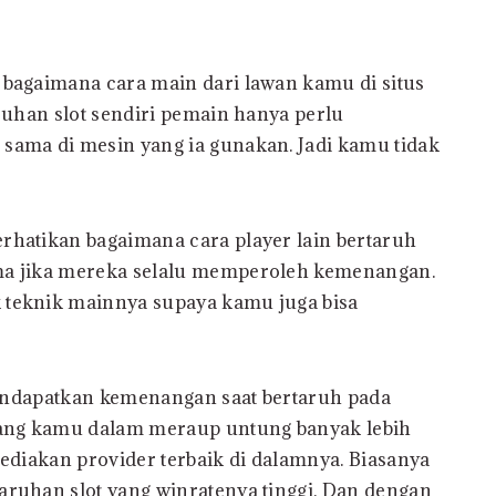
 bagaimana cara main dari lawan kamu di situs
aruhan slot sendiri pemain hanya perlu
sama di mesin yang ia gunakan. Jadi kamu tidak
rhatikan bagaimana cara player lain bertaruh
ma jika mereka selalu memperoleh kemenangan.
 teknik mainnya supaya kamu juga bisa
 mendapatkan kemenangan saat bertaruh pada
luang kamu dalam meraup untung banyak lebih
 sediakan provider terbaik di dalamnya. Biasanya
aruhan slot yang winratenya tinggi. Dan dengan