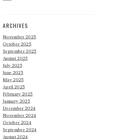
ARCHIVES
November 2025
October 2025
September 2025
August 2025
July 2025
June 2025
May 2025
April 2025
February 2025
January 2025
December 2024
November 2024
October 2024
September 2024
August 2024