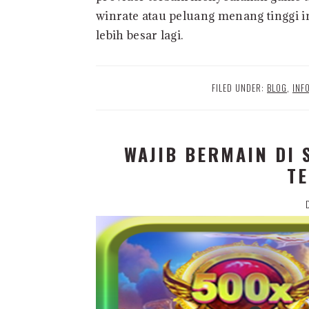
winrate atau peluang menang tinggi
lebih besar lagi.
FILED UNDER:
BLOG
,
INF
WAJIB BERMAIN DI 
T