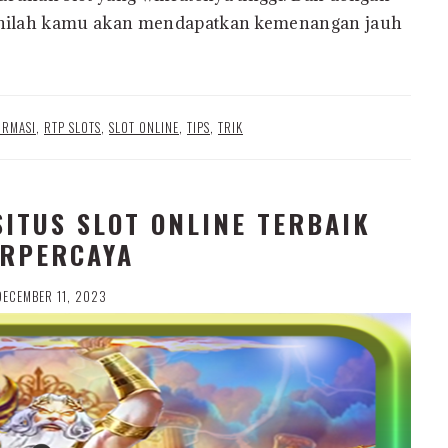
 inilah kamu akan mendapatkan kemenangan jauh
ORMASI
,
RTP SLOTS
,
SLOT ONLINE
,
TIPS
,
TRIK
SITUS SLOT ONLINE TERBAIK
ERPERCAYA
DECEMBER 11, 2023